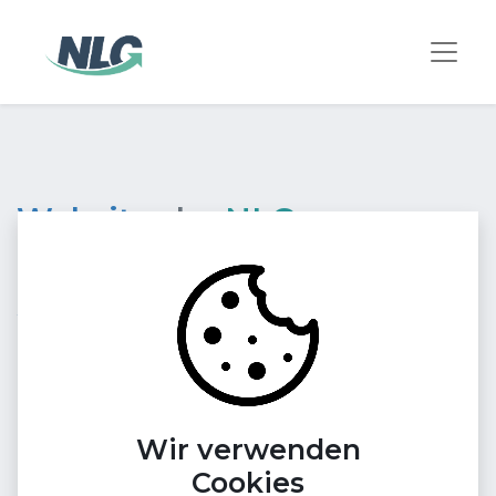
Websites
by
NLG
Themenrelevante Content
Websites ideal für deine
passende Zielgruppe
Unsere NLG-Webseiten ranken in den Top 10
Wir verwenden
Ergebnissen von Google und bieten Advertisern die
Cookies
Möglichkeit, ihre Zielgruppe direkt anzusprechen.