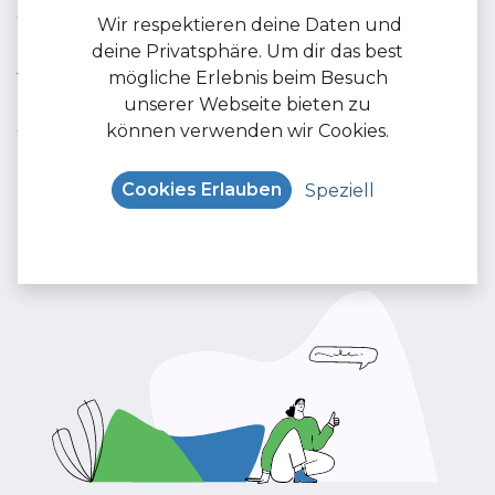
Wir erstellen Inhalte, die auf die Bedürfnisse deiner
Wir respektieren deine Daten und
Zielgruppe zugeschnitten sind und optimieren sie
deine Privatsphäre. Um dir das best
für Suchmaschinen. Mit unserer breiten Auswahl an
mögliche Erlebnis beim Besuch
Zielgruppenfiltern kannst du sicherstellen, dass
unserer Webseite bieten zu
deine Werbung die richtigen Personen erreicht.
können verwenden wir Cookies.
Kontaktiere uns jetzt und verbessere deine Online-
Präsenz.
Cookies Erlauben
Speziell